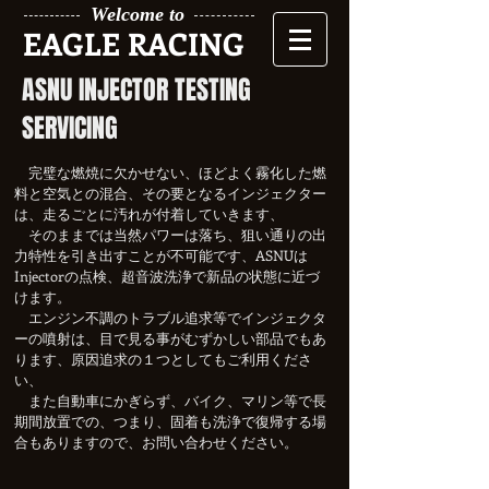
Welcome to
EAGLE RACING
ASNU INJECTOR TESTING
SERVICING
完璧な燃焼に欠かせない、ほどよく霧化した燃
料と空気との混合、その要となるインジェクター
は、走るごとに汚れが付着していきます、
そのままでは当然パワーは落ち、狙い通りの出
力特性を引き出すことが不可能です、ASNUは
Injectorの点検、超音波洗浄で新品の状態に近づ
けます。
エンジン不調のトラブル追求等でインジェクタ
ーの噴射は、目で見る事がむずかしい部品でもあ
ります、原因追求の１つとしてもご利用くださ
い、
また自動車にかぎらず、バイク、マリン等で長
期間放置での、つまり、固着も洗浄で復帰する場
合もありますので、お問い合わせください。